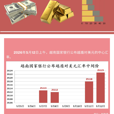
国际
旅游
友谊桥梁
史海
多功能媒体
图表新闻
图库
视频
人民报社简介