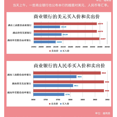
TIẾNG VIỆT
ENGLISH
FRANÇAIS
РУССКИЙ
ESPAÑOL