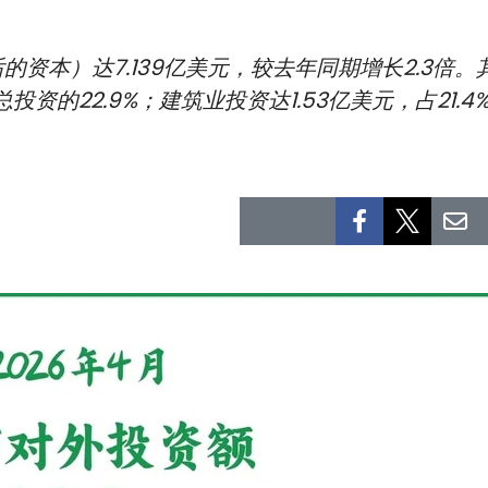
资本）达7.139亿美元，较去年同期增长2.3倍
投资的22.9%；建筑业投资达1.53亿美元，占21.