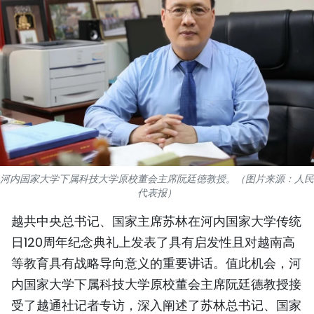
国际
旅游
友谊桥梁
史海
多功能媒体
河内国家大学下属科技大学原校董会主席阮廷德教授。（图片来源：人民
图表新闻
代表报）
图库
越共中央总书记、国家主席苏林在河内国家大学传统
日120周年纪念典礼上发表了具有启发性且对越南高
视频
等教育具有战略导向意义的重要讲话。值此机会，河
内国家大学下属科技大学原校董会主席阮廷德教授接
人民报社简介
受了越通社记者专访，深入阐述了苏林总书记、国家