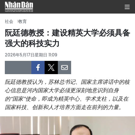
社会
教育
阮廷德教授：建设精英大学必须具备
强大的科技实力
首页
2026年5月17日星期日 11:09
政治
经济
阮廷德教授认为，苏林总书记、国家主席讲话中的核
社会
心信息是河内国家大学必须更深刻地意识到自身
的“国家”使命，即成为精英中心、学术支柱，以及在
环保
国家科技、创新和人才培养方面走在前列的力量。
文化
体育