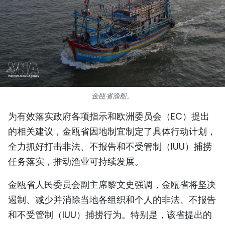
国际
旅游
友谊桥梁
史海
金瓯省渔船。
多功能媒体
为有效落实政府各项指示和欧洲委员会（EC）提出
的相关建议，金瓯省因地制宜制定了具体行动计划，
图表新闻
全力抓好打击非法、不报告和不受管制（IUU）捕捞
图库
任务落实，推动渔业可持续发展。
视频
金瓯省人民委员会副主席黎文史强调，金瓯省将坚决
遏制、减少并消除当地各组织和个人的非法、不报告
人民报社简介
和不受管制（IUU）捕捞行为。特别是，该省提出的