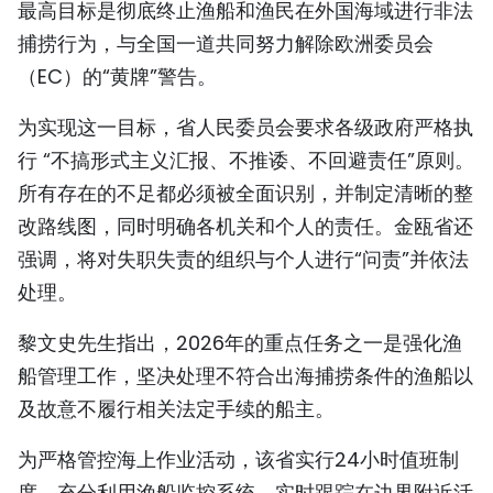
最高目标是彻底终止渔船和渔民在外国海域进行非法
TIẾNG VIỆT
捕捞行为，与全国一道共同努力解除欧洲委员会
（EC）的“黄牌”警告。
ENGLISH
为实现这一目标，省人民委员会要求各级政府严格执
FRANÇAIS
行 “不搞形式主义汇报、不推诿、不回避责任”原则。
РУССКИЙ
所有存在的不足都必须被全面识别，并制定清晰的整
改路线图，同时明确各机关和个人的责任。金瓯省还
ESPAÑOL
强调，将对失职失责的组织与个人进行“问责”并依法
处理。
黎文史先生指出，2026年的重点任务之一是强化渔
船管理工作，坚决处理不符合出海捕捞条件的渔船以
及故意不履行相关法定手续的船主。
为严格管控海上作业活动，该省实行24小时值班制
度，充分利用渔船监控系统，实时跟踪在边界附近活