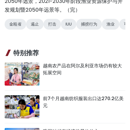
2050年远景，2021-2030年阶段渔业资源保护与开
发规划暨2050年远景等。（完）
金瓯省
遏止
打击
IUU
捕捞行为
渔业
可
特别推荐
越南农产品在阿尔及利亚市场仍有较大
拓展空间
前7个月越南纺织服装出口达270.2亿美
元