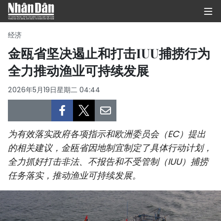
经济
金瓯省坚决遏止和打击IUU捕捞行为
全力推动渔业可持续发展
首页
2026年5月19日星期二 04:44
政治
经济
为有效落实政府各项指示和欧洲委员会（EC）提出
社会
的相关建议，金瓯省因地制宜制定了具体行动计划，
全力抓好打击非法、不报告和不受管制（IUU）捕捞
环保
任务落实，推动渔业可持续发展。
文化
体育