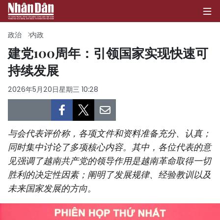
政治
内政
建党100周年：引领国家实现快速可
持续发展
首页
2026年5月20日星期三 10:28
政治
经济
与会代表评价称，各项文件和资料准备充分、认真；
社会
同时集中讨论了多项核心内容。其中，各位代表的意
见强调了越南共产党的领导作用是越南革命取得一切
环保
胜利的决定性因素；阐明了发展规律、经验教训以及
文化
未来国家发展的方向。
体育