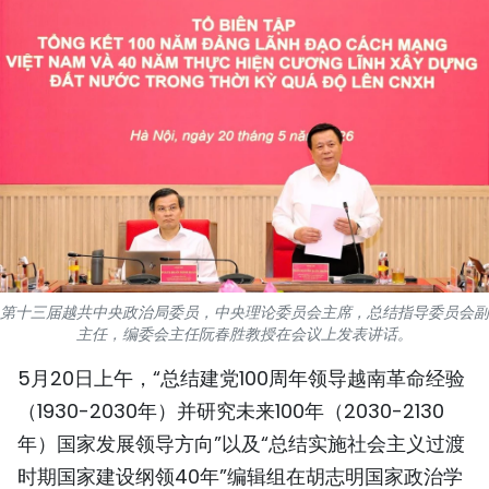
国际
旅游
友谊桥梁
史海
多功能媒体
图表新闻
第十三届越共中央政治局委员，中央理论委员会主席，总结指导委员会副
主任，编委会主任阮春胜教授在会议上发表讲话。
图库
5月20日上午，“总结建党100周年领导越南革命经验
视频
（1930-2030年）并研究未来100年（2030-2130
年）国家发展领导方向”以及“总结实施社会主义过渡
人民报社简介
时期国家建设纲领40年”编辑组在胡志明国家政治学