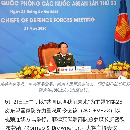
国际
旅游
友谊桥梁
史海
多功能媒体
图表新闻
越共中央委员、中央军委常委、越南人民军总参谋长、国防部副部长阮新
疆大将以线上方式出席会议。
图库
5月21日上午，以“共同保障我们未来”为主题的第23
视频
次东盟国家防务力量总司令会议（ACDFM-23）以
视频连线方式举行。菲律宾武装部队总参谋长罗密欧
人民报社简介
·布劳纳（Romeo S. Brawner Jr.）大将主持会议。