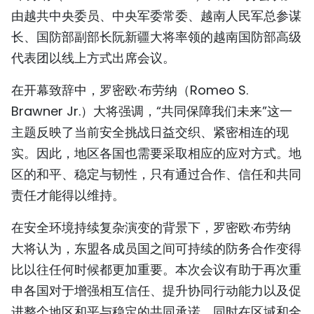
由越共中央委员、中央军委常委、越南人民军总参谋
TIẾNG VIỆT
长、国防部副部长阮新疆大将率领的越南国防部高级
ENGLISH
代表团以线上方式出席会议。
FRANÇAIS
在开幕致辞中，罗密欧·布劳纳（Romeo S.
Brawner Jr.）大将强调，“共同保障我们未来”这一
РУССКИЙ
主题反映了当前安全挑战日益交织、紧密相连的现
ESPAÑOL
实。因此，地区各国也需要采取相应的应对方式。地
区的和平、稳定与韧性，只有通过合作、信任和共同
责任才能得以维持。
在安全环境持续复杂演变的背景下，罗密欧·布劳纳
大将认为，东盟各成员国之间可持续的防务合作变得
比以往任何时候都更加重要。本次会议有助于再次重
申各国对于增强相互信任、提升协同行动能力以及促
进整个地区和平与稳定的共同承诺，同时在区域和全