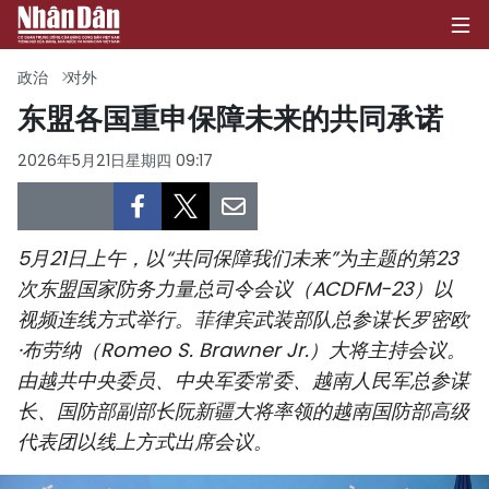
政治
对外
东盟各国重申保障未来的共同承诺
首页
2026年5月21日星期四 09:17
政治
经济
5月21日上午，以“共同保障我们未来”为主题的第23
次东盟国家防务力量总司令会议（ACDFM-23）以
社会
视频连线方式举行。菲律宾武装部队总参谋长罗密欧
·布劳纳（Romeo S. Brawner Jr.）大将主持会议。
环保
由越共中央委员、中央军委常委、越南人民军总参谋
长、国防部副部长阮新疆大将率领的越南国防部高级
文化
代表团以线上方式出席会议。
体育