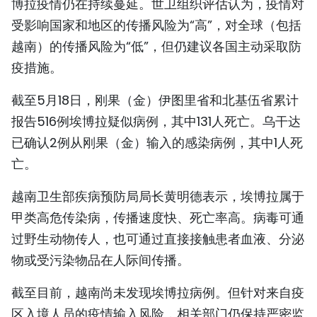
博拉疫情仍在持续蔓延。世卫组织评估认为，疫情对
TIẾNG VIỆT
受影响国家和地区的传播风险为“高”，对全球（包括
越南）的传播风险为“低”，但仍建议各国主动采取防
ENGLISH
疫措施。
FRANÇAIS
截至5月18日，刚果（金）伊图里省和北基伍省累计
РУССКИЙ
报告516例埃博拉疑似病例，其中131人死亡。乌干达
已确认2例从刚果（金）输入的感染病例，其中1人死
ESPAÑOL
亡。
越南卫生部疾病预防局局长黄明德表示，埃博拉属于
甲类高危传染病，传播速度快、死亡率高。病毒可通
过野生动物传人，也可通过直接接触患者血液、分泌
物或受污染物品在人际间传播。
截至目前，越南尚未发现埃博拉病例。但针对来自疫
区入境人员的疫情输入风险，相关部门仍保持严密监