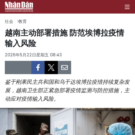
社会
教育
越南主动部署措施 防范埃博拉疫情
输入风险
首页
2026年5月22日星期五 08:43
政治
经济
鉴于刚果民主共和国和乌干达埃博拉疫情持续复杂发
社会
展，越南卫生部正紧急部署疫情监测与防控措施，主
动应对疫情输入风险。
环保
文化
体育