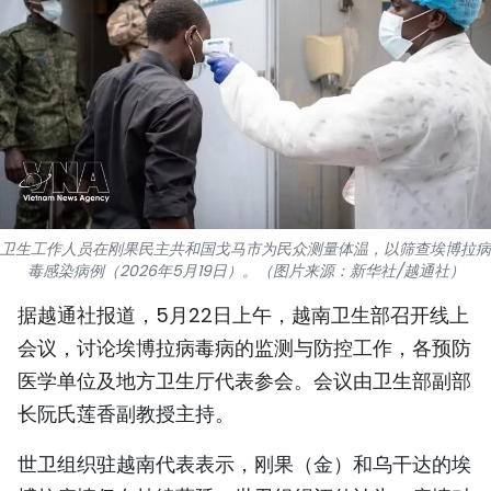
国际
旅游
友谊桥梁
史海
多功能媒体
卫生工作人员在刚果民主共和国戈马市为民众测量体温，以筛查埃博拉病
毒感染病例（2026年5月19日）。（图片来源：新华社/越通社）
图表新闻
据越通社报道，5月22日上午，越南卫生部召开线上
图库
会议，讨论埃博拉病毒病的监测与防控工作，各预防
医学单位及地方卫生厅代表参会。会议由卫生部副部
视频
长阮氏莲香副教授主持。
世卫组织驻越南代表表示，刚果（金）和乌干达的埃
人民报社简介