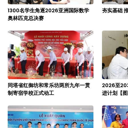
1300名学生角逐2026亚洲国际数学
夯实基础 
奥林匹克总决赛
同塔省红御坊和常乐坊两所九年一贯
2026至
制寄宿学校正式动工
进计划【图