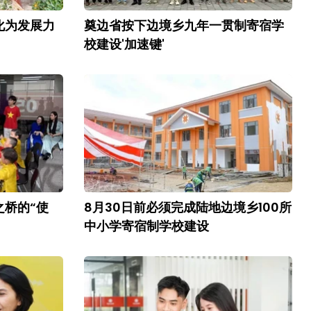
化为发展力
奠边省按下边境乡九年一贯制寄宿学
校建设'加速键'
之桥的“使
8月30日前必须完成陆地边境乡100所
中小学寄宿制学校建设