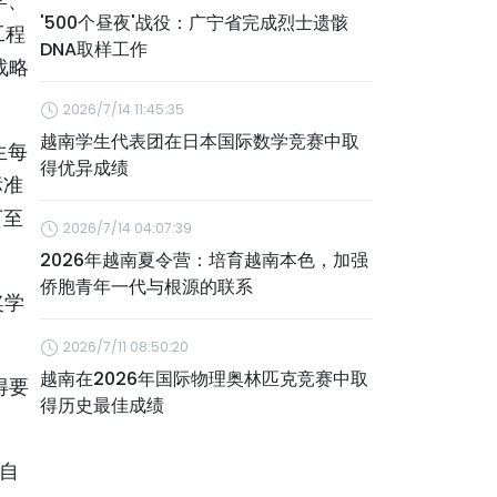
学、
'500个昼夜'战役：广宁省完成烈士遗骸
工程
DNA取样工作
战略
2026/7/14 11:45:35
越南学生代表团在日本国际数学竞赛中取
生每
得优异成绩
标准
万至
2026/7/14 04:07:39
2026年越南夏令营：培育越南本色，加强
侨胞青年一代与根源的联系
奖学
2026/7/11 08:50:20
越南在2026年国际物理奥林匹克竞赛中取
得要
得历史最佳成绩
间自