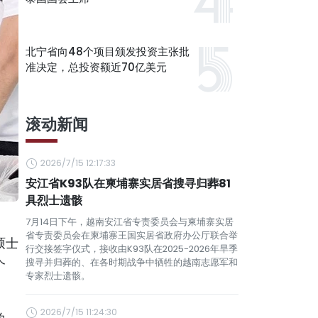
北宁省向48个项目颁发投资主张批
准决定，总投资额近70亿美元
滚动新闻
2026/7/15 12:17:33
安江省K93队在柬埔寨实居省搜寻归葬81
具烈士遗骸
7月14日下午，越南安江省专责委员会与柬埔寨实居
省专责委员会在柬埔寨王国实居省政府办公厅联合举
硕士
行交接签字仪式，接收由K93队在2025-2026年旱季
个
搜寻并归葬的、在各时期战争中牺牲的越南志愿军和
专家烈士遗骸。
2026/7/15 11:24:30