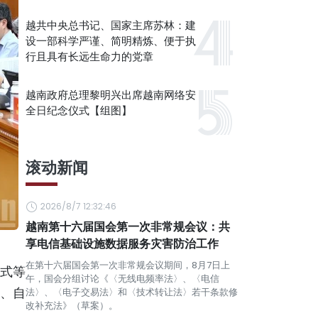
越共中央总书记、国家主席苏林：建
设一部科学严谨、简明精炼、便于执
行且具有长远生命力的党章
越南政府总理黎明兴出席越南网络安
全日纪念仪式【组图】
滚动新闻
2026/8/7 12:32:46
越南第十六届国会第一次非常规会议：共
享电信基础设施数据服务灾害防治工作
在第十六届国会第一次非常规会议期间，8月7日上
式等
午，国会分组讨论《〈无线电频率法〉、〈电信
式、自
法〉、〈电子交易法〉和〈技术转让法〉若干条款修
改补充法》（草案）。