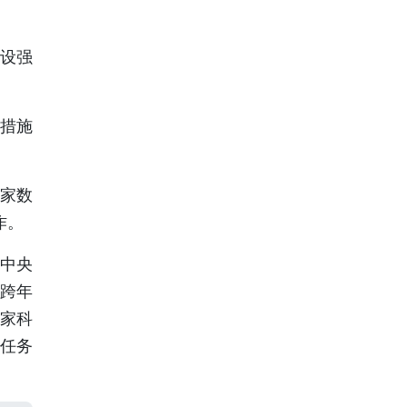
设强
措施
家数
作。
中央
家跨年
家科
任务