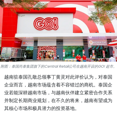
国际
旅游
友谊桥梁
史海
多功能媒体
附图：泰国尚泰集团旗下的Central Retail公司在越南开设的GO! 超市。
图表新闻
越南驻泰国孔敬总领事丁黄灵对此评价认为，对泰国
图库
企业而言，越南市场蕴含着不容错过的商机。泰国企
业若能深耕越南市场，与越南伙伴建立紧密合作关系
视频
并制定长期商业规划，在不久的将来，越南有望成为
其核心市场和极具潜力的投资基地。
人民报社简介