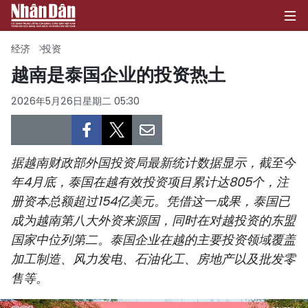
经济
投资
越南是泰国企业的投资热土
首页
2026年5月26日星期二 05:30
政治
经济
据越南财政部外国投资局最新统计数据显示，截至今
年4月底，泰国在越有效投资项目累计达805个，注
社会
册资本总额超过154亿美元。凭借这一成果，泰国已
成为越南第八大外资来源国，同时在对越投资的东盟
环保
国家中位列第二。泰国企业在越的主要投资领域覆盖
加工制造、风力发电、石油化工、房地产以及批发零
文化
售等。
体育