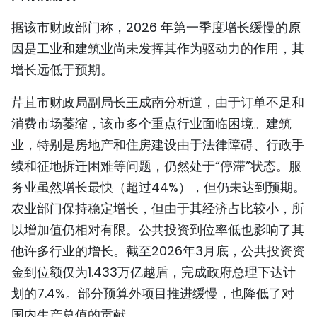
TIẾNG VIỆT
据该市财政部门称，2026 年第一季度增长缓慢的原
因是工业和建筑业尚未发挥其作为驱动力的作用，其
ENGLISH
增长远低于预期。
FRANÇAIS
芹苴市财政局副局长王成南分析道，由于订单不足和
РУССКИЙ
消费市场萎缩，该市多个重点行业面临困境。建筑
业，特别是房地产和住房建设由于法律障碍、行政手
ESPAÑOL
续和征地拆迁困难等问题，仍然处于“停滞”状态。服
务业虽然增长最快（超过44%），但仍未达到预期。
农业部门保持稳定增长，但由于其经济占比较小，所
以增加值仍相对有限。公共投资到位率低也影响了其
他许多行业的增长。截至2026年3月底，公共投资资
金到位额仅为1.433万亿越盾，完成政府总理下达计
划的7.4%。部分预算外项目推进缓慢，也降低了对
国内生产总值的贡献。