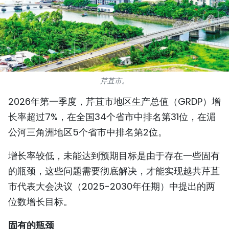
国际
旅游
友谊桥梁
芹苴市。
史海
2026年第一季度，芹苴市地区生产总值（GRDP）增
多功能媒体
长率超过7%，在全国34个省市中排名第31位，在湄
公河三角洲地区5个省市中排名第2位。
图表新闻
增长率较低，未能达到预期目标是由于存在一些固有
图库
的瓶颈，这些问题需要彻底解决，才能实现越共芹苴
视频
市代表大会决议（2025-2030年任期）中提出的两
位数增长目标。
人民报社简介
固有的瓶颈