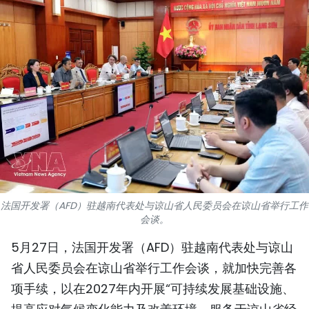
国际
旅游
友谊桥梁
史海
多功能媒体
图表新闻
法国开发署（AFD）驻越南代表处与谅山省人民委员会在谅山省举行工作
图库
会谈。
5月27日，法国开发署（AFD）驻越南代表处与谅山
视频
省人民委员会在谅山省举行工作会谈，就加快完善各
项手续，以在2027年内开展“可持续发展基础设施、
人民报社简介