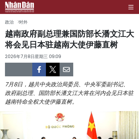
政治
对外
越南政府副总理兼国防部长潘文江大
将会见日本驻越南大使伊藤直树
首页
2026年7月8日星期三 09:09
政治
经济
7月8日，越共中央政治局委员、中央军委副书记、
社会
政府副总理、国防部长潘文江大将在河内会见日本驻
越南特命全权大使伊藤直树。
环保
文化
体育