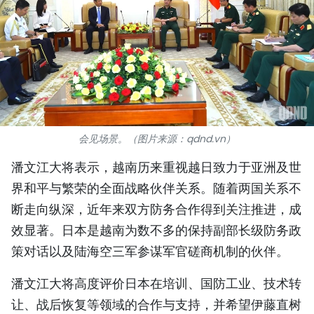
国际
旅游
友谊桥梁
史海
会见场景。（图片来源：qdnd.vn）
多功能媒体
潘文江大将表示，越南历来重视越日致力于亚洲及世
图表新闻
界和平与繁荣的全面战略伙伴关系。随着两国关系不
断走向纵深，近年来双方防务合作得到关注推进，成
图库
效显著。日本是越南为数不多的保持副部长级防务政
策对话以及陆海空三军参谋军官磋商机制的伙伴。
视频
潘文江大将高度评价日本在培训、国防工业、技术转
人民报社简介
让、战后恢复等领域的合作与支持，并希望伊藤直树