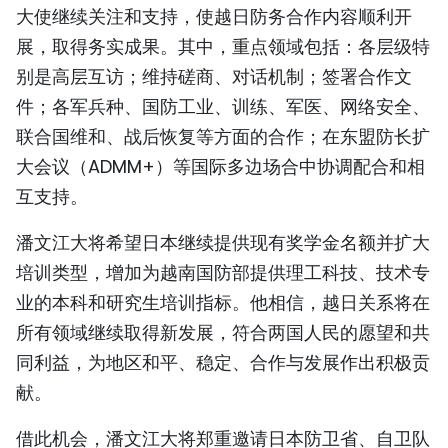
大使继续关注和支持，使越日防务合作内容顺利开
TIẾNG VIỆT
展，取得务实成果。其中，重点领域包括：各层级特
ENGLISH
别是高层互访；维持磋商、对话机制；签署合作文
件；各军兵种、国防工业、训练、军医、网络安全、
FRANÇAIS
联合国维和、战后恢复等方面的合作；在东盟防长扩
大会议（ADMM+）等国际多边场合中协调配合和相
РУССКИЙ
互支持。
ESPAÑOL
潘文江大将希望日本继续提供现有奖学金名额并扩大
培训类型，增加为越南国防部提供理工科技、技术专
业的本科和研究生培训指标。他相信，越日关系将在
所有领域继续取得新发展，符合两国人民的愿望和共
同利益，为地区和平、稳定、合作与发展作出积极贡
献。
借此机会，潘文江大将郑重邀请日本防卫省、自卫队