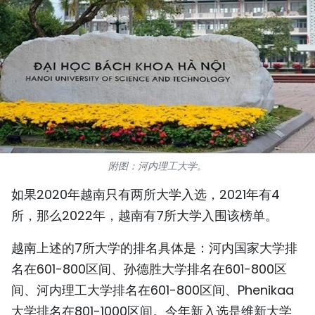
国际
旅游
友谊桥梁
史海
多功能媒体
附图：河内理工大学。
图表新闻
如果2020年越南只有两所大学入选，2021年有4
所，那么2022年，越南有7所大学入围该榜单。
图库
越南上述的7所大学的排名具体是：河内国家大学排
视频
名在601-800区间、孙德胜大学排名在601-800区
间、河内理工大学排名在601-800区间、Phenikaa
人民报社简介
大学排名在801-1000区间。今年新入选是维新大学