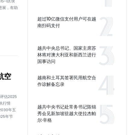
5-1区块
进展，有助
超过10亿微信支付用户可在越
南扫码支付
越共中央总书记、国家主席苏
林将对澳大利亚和新西兰进行
国事访问
航空
越南和土耳其签署民用航空合
作谅解备忘录
估2025
执行情
越共中央书记处常务书记陈锦
2030年五
秀会见新加坡驻越大使拉杰帕
25年节
尔·辛格