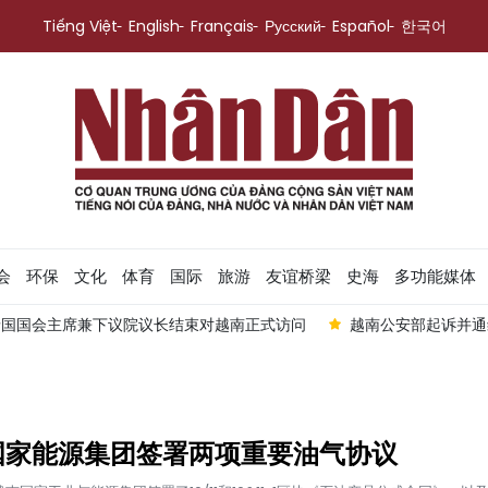
Tiếng Việt
English
Français
Русский
Español
한국어
会
环保
文化
体育
国际
旅游
友谊桥梁
史海
多功能媒体
国国会主席兼下议院议长结束对越南正式访问
越南公安部起诉并通缉
国家能源集团签署两项重要油气协议