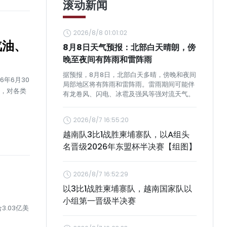
滚动新闻
2026/8/8 01:01:02
汽油、
8月8日天气预报：北部白天晴朗，傍
晚至夜间有阵雨和雷阵雨
据预报，8月8日，北部白天多晴，傍晚和夜间
6年6月30
局部地区将有阵雨和雷阵雨。雷雨期间可能伴
盾，对各类
有龙卷风、闪电、冰雹及强风等强对流天气。
2026/8/7 16:55:20
越南队3比1战胜柬埔寨队，以A组头
名晋级2026年东盟杯半决赛【组图】
2026/8/7 16:52:29
以3比1战胜柬埔寨队，越南国家队以
小组第一晋级半决赛
.03亿美