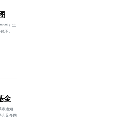
图
nol）生
路线图。
基金
颁布通知，
并会见多国