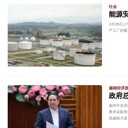
社会
能源
3月26日上
产工厂的重
越南经济
政府
面对中东局
要求采取有
驻越南大使