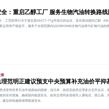
安全：重启乙醇工厂 服务生物汽油转换路线
午，工贸部举行关于落实第09/CT-TTg号指示的会议，旨在推动国内乙醇（Etha
新运营和产能提升，服务于全国范围内以E10RON95生物汽油替代矿物汽油的
政策
总理范明正建议预支中央预算补充油价平抑
势演变和世界石油市场面临的困难，连日来，政府及政府总理多次召开会议，
效的应对措施，确保国内能源安全。政府总理同多国领导人通电话、致公函，
，建议协助越南保障能源安全。