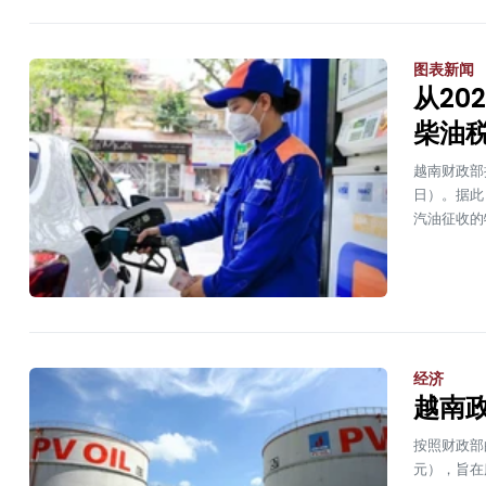
图表新闻
从20
柴油
越南财政部
日）。据此
汽油征收的
经济
越南
按照财政部
元），旨在