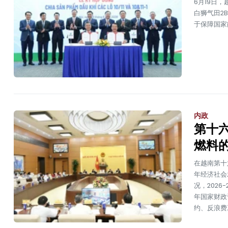
6月19日，
白狮气田2
于保障国家
内政
第十
燃料
在越南第十
年经济社会
况，2026
年国家财政计
约、反浪费