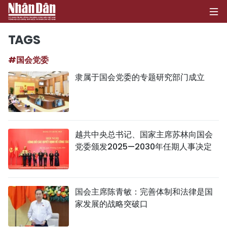
TAGS
#国会党委
首页
隶属于国会党委的专题研究部门成立
政治
经济
越共中央总书记、国家主席苏林向国会
社会
党委颁发2025—2030年任期人事决定
环保
文化
国会主席陈青敏：完善体制和法律是国
家发展的战略突破口
体育