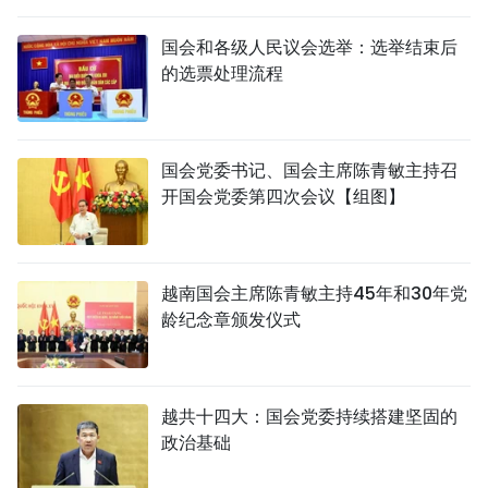
国际
国会和各级人民议会选举：选举结束后
的选票处理流程
旅游
友谊桥梁
国会党委书记、国会主席陈青敏主持召
史海
开国会党委第四次会议【组图】
多功能媒体
图表新闻
越南国会主席陈青敏主持45年和30年党
龄纪念章颁发仪式
图库
视频
越共十四大：国会党委持续搭建坚固的
政治基础
人民报社简介