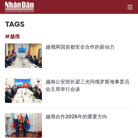
TAGS
#越俄
首页
越俄两国首都安全合作的新动力
政治
经济
越南公安部长梁三光同俄罗斯海事委员
社会
会主席举行会谈
环保
文化
越俄合作2026年的重要方向
体育