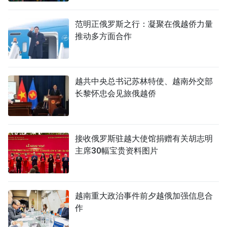
TIẾNG VIỆT
范明正俄罗斯之行：凝聚在俄越侨力量
推动多方面合作
ENGLISH
FRANÇAIS
越共中央总书记苏林特使、越南外交部
РУССКИЙ
长黎怀忠会见旅俄越侨
ESPAÑOL
接收俄罗斯驻越大使馆捐赠有关胡志明
主席30幅宝贵资料图片
越南重大政治事件前夕越俄加强信息合
作