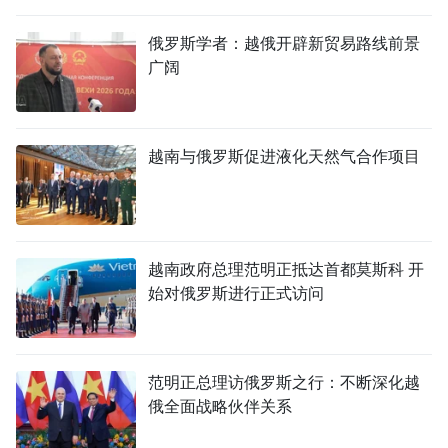
国际
俄罗斯学者：越俄开辟新贸易路线前景
广阔
旅游
友谊桥梁
越南与俄罗斯促进液化天然气合作项目
史海
多功能媒体
图表新闻
越南政府总理范明正抵达首都莫斯科 开
始对俄罗斯进行正式访问
图库
视频
范明正总理访俄罗斯之行：不断深化越
俄全面战略伙伴关系
人民报社简介