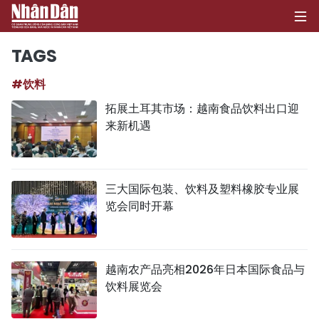
TAGS
#饮料
首页
拓展土耳其市场：越南食品饮料出口迎
来新机遇
政治
经济
三大国际包装、饮料及塑料橡胶专业展
社会
览会同时开幕
环保
文化
越南农产品亮相2026年日本国际食品与
饮料展览会
体育