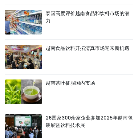
国际
泰国高度评价越南食品和饮料市场的潜
力
旅游
友谊桥梁
越南食品饮料开拓清真市场迎来新机遇
史海
多功能媒体
图表新闻
越南茶叶征服国内市场
图库
视频
26国家300余家企业参加2025年越南包
装展暨饮料技术展
人民报社简介