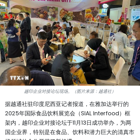
国际
旅游
友谊桥梁
史海
多功能媒体
图表新闻
越印企业对接论坛现场。（图片来源：越通社）
图库
据越通社驻印度尼西亚记者报道，在雅加达举行的
视频
2025年国际食品饮料展览会（SIAL Interfood）框
架内，越印企业对接论坛于11月13日成功举办，为两
国企业界，特别是在食品、饮料和潜力巨大的清真市
人民报社简介