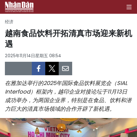
经济
越南食品饮料开拓清真市场迎来新机
遇
首页
2025年11月14日星期五 08:54
政治
经济
在雅加达举行的2025年国际食品饮料展览会（SIAL
社会
Interfood）框架内，越印企业对接论坛于11月13日
成功举办，为两国企业界，特别是在食品、饮料和潜
环保
力巨大的清真市场领域的合作开辟了新机遇。
文化
体育