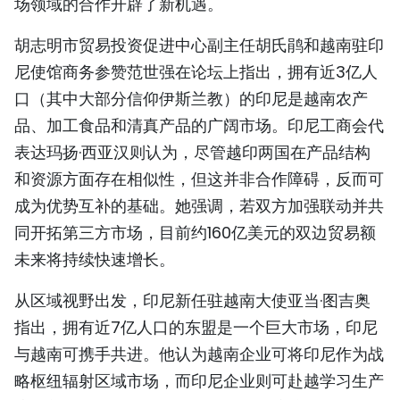
场领域的合作开辟了新机遇。
TIẾNG VIỆT
胡志明市贸易投资促进中心副主任胡氏鹃和越南驻印
ENGLISH
尼使馆商务参赞范世强在论坛上指出，拥有近3亿人
口（其中大部分信仰伊斯兰教）的印尼是越南农产
FRANÇAIS
品、加工食品和清真产品的广阔市场。印尼工商会代
表达玛扬·西亚汉则认为，尽管越印两国在产品结构
РУССКИЙ
和资源方面存在相似性，但这并非合作障碍，反而可
ESPAÑOL
成为优势互补的基础。她强调，若双方加强联动并共
同开拓第三方市场，目前约160亿美元的双边贸易额
未来将持续快速增长。
从区域视野出发，印尼新任驻越南大使亚当·图吉奥
指出，拥有近7亿人口的东盟是一个巨大市场，印尼
与越南可携手共进。他认为越南企业可将印尼作为战
略枢纽辐射区域市场，而印尼企业则可赴越学习生产