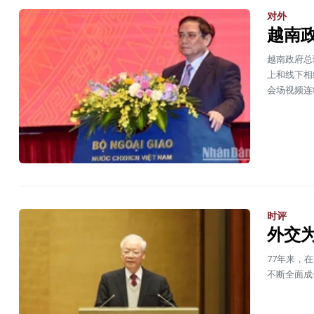
对外
越南
越南政府总
上和线下相
会场视频连
时评
外交
77年来，
不断全面成