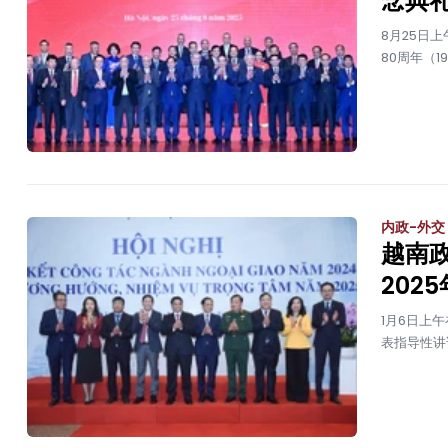
念典
8月25日
80周年（19
内政-外交
越南
202
1月6日上
表指导性讲