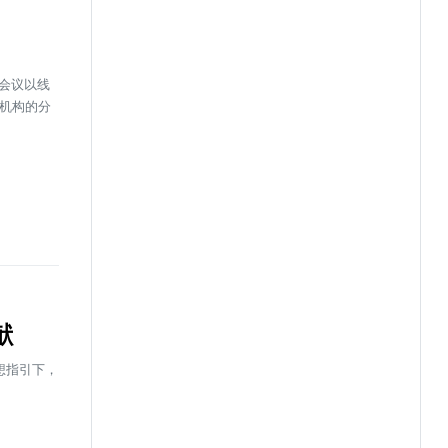
。会议以线
表机构的分
献
想指引下，