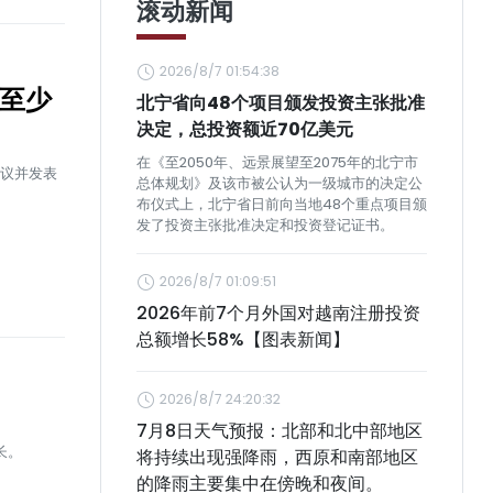
滚动新闻
2026/8/7 01:54:38
献至少
北宁省向48个项目颁发投资主张批准
决定，总投资额近70亿美元
在《至2050年、远景展望至2075年的北宁市
会议并发表
总体规划》及该市被公认为一级城市的决定公
布仪式上，北宁省日前向当地48个重点项目颁
发了投资主张批准决定和投资登记证书。
2026/8/7 01:09:51
2026年前7个月外国对越南注册投资
总额增长58%【图表新闻】
2026/8/7 24:20:32
7月8日天气预报：北部和北中部地区
长。
将持续出现强降雨，西原和南部地区
的降雨主要集中在傍晚和夜间。