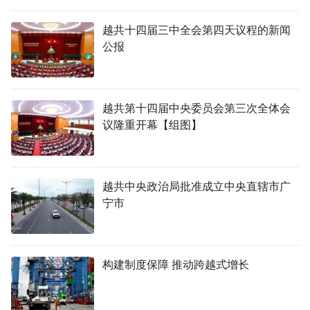
国际
越共十四届三中全会第四天议程的新闻
公报
旅游
友谊桥梁
越共第十四届中央委员会第三次全体会
史海
议隆重开幕【组图】
多功能媒体
图表新闻
越共中央政治局批准成立中央直辖市广
宁市
图库
视频
构建制度保障 推动跨越式增长
人民报社简介