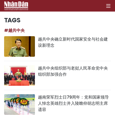
TAGS
#越共中央
首页
越共中央确立新时代国家安全与社会建
设新理念
政治
经济
越共中央组织部与老挝人民革命党中央
社会
组织部加强合作
环保
文化
越南荣军烈士日79周年：党和国家领导
人悼念英雄烈士并入陵瞻仰胡志明主席
体育
遗容