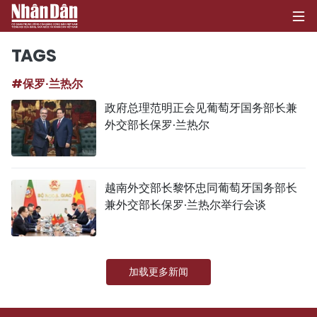
TAGS
#保罗·兰热尔
首页
政府总理范明正会见葡萄牙国务部长兼
外交部长保罗·兰热尔
政治
经济
越南外交部长黎怀忠同葡萄牙国务部长
社会
兼外交部长保罗·兰热尔举行会谈
环保
文化
加载更多新闻
体育