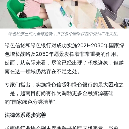
国际
旅游
绿色经济已成为全球趋势，并在各个国际议程中受到广泛关注。
友谊桥梁
绿色信贷和绿色银行对成功实施2021-2030年国家绿
史海
色增长战略及2050年愿景发挥着非常重要的作用。
多功能媒体
然而，从实际来看，尽管已经出现了积极迹象，但越
南在这一领域仍然存在不足之处。
图表新闻
专家们指出，实施绿色信贷和绿色银行的最大困难之
图库
一是，越南目前尚有作为调动更多金融资源基础
的“国家绿色分类清单”。
视频
法律体系逐步完善
人民报社简介
越南银行业协会副主席兼秘书长阮国雄表示，当前，