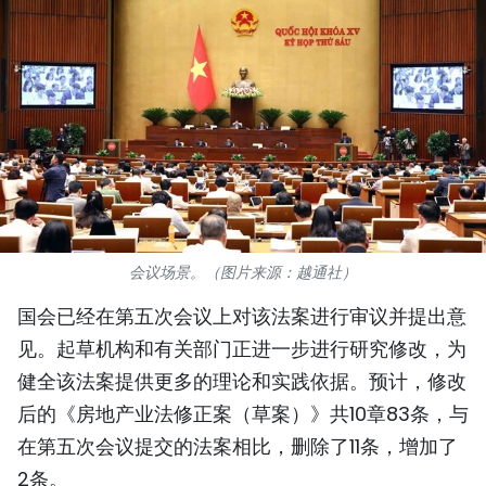
国际
旅游
友谊桥梁
史海
多功能媒体
会议场景。（图片来源：越通社）
图表新闻
国会已经在第五次会议上对该法案进行审议并提出意
图库
见。起草机构和有关部门正进一步进行研究修改，为
健全该法案提供更多的理论和实践依据。预计，修改
视频
后的《房地产业法修正案（草案）》共10章83条，与
在第五次会议提交的法案相比，删除了11条，增加了
人民报社简介
2条。