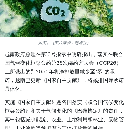
国际
旅游
友谊桥梁
附图。（图片来源：越通社）
史海
越南政府总理在第13号指示中明确指出，落实在联合
多功能媒体
国气候变化框架公约第26次缔约方大会（COP26）
上所做出的到2050年将净排放量减少至“零”的承
图表新闻
诺，越南已更新《国家自主贡献》，将减排国际承诺
具体化。
图库
实施《国家自主贡献》是各国落实《联合国气候变化
视频
框架公约》和关于气候变化的《巴黎协定》的责任，
其中包括减少能源、农业、土地利用和林业、废物管
人民报社简介
理、工业流程等领域温室气体排放量的目标。