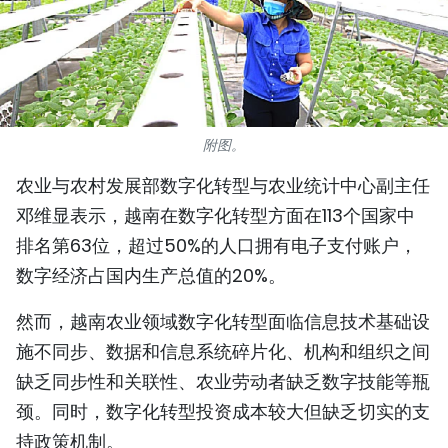
国际
旅游
友谊桥梁
附图。
史海
农业与农村发展部数字化转型与农业统计中心副主任
邓维显表示，越南在数字化转型方面在113个国家中
多功能媒体
排名第63位，超过50%的人口拥有电子支付账户，
图表新闻
数字经济占国内生产总值的20%。
图库
然而，越南农业领域数字化转型面临信息技术基础设
施不同步、数据和信息系统碎片化、机构和组织之间
视频
缺乏同步性和关联性、农业劳动者缺乏数字技能等瓶
颈。同时，数字化转型投资成本较大但缺乏切实的支
人民报社简介
持政策机制。