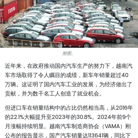
国际
旅游
友谊桥梁
史海
附图。
近年来，在政府推动国内汽车生产的努力下，越南汽
多功能媒体
车市场取得了令人瞩目的成绩，新车年销量超过40
图表新闻
万辆。这证明了国内汽车工业的发展，为经济做出了
贡献，并为数千名工人创造了就业机会。
图库
但进口车在销量结构中的占比仍然相当高，从2016年
视频
的22.1%大幅提升至2023年的30.8%。2024年前9个
月涨幅持续明显。越南汽车制造商协会（VAMA）刚
人民报社简介
公布的报告显示，国产汽车销量达113641辆，同比下