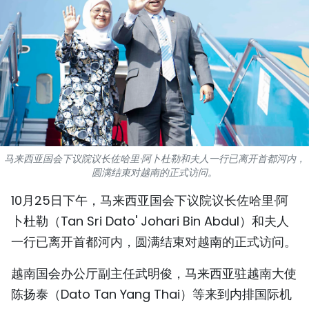
国际
旅游
友谊桥梁
史海
多功能媒体
马来西亚国会下议院议长佐哈里·阿卜杜勒和夫人一行已离开首都河内，
圆满结束对越南的正式访问。
图表新闻
10月25日下午，马来西亚国会下议院议长佐哈里·阿
图库
卜杜勒（Tan Sri Dato' Johari Bin Abdul）和夫人
一行已离开首都河内，圆满结束对越南的正式访问。
视频
越南国会办公厅副主任武明俊，马来西亚驻越南大使
陈扬泰（Dato Tan Yang Thai）等来到内排国际机
人民报社简介