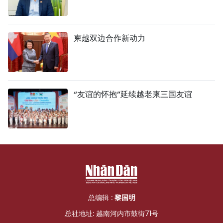
柬越双边合作新动力
“友谊的怀抱”延续越老柬三国友谊
总编辑 :
黎国明
总社地址: 越南河内市鼓街71号