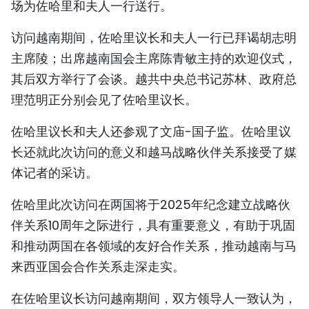
场为佐哈里和夫人一行送行。
TIẾNG VIỆT
访问越南期间，佐哈里议长和夫人一行已拜谒胡志明
ENGLISH
主席陵；出席越南国会主席陈青敏主持的欢迎仪式，
其后双方举行了会谈。越共中央总书记苏林、政府总
FRANÇAIS
理范明正分别会见了佐哈里议长。
РУССКИЙ
佐哈里议长和夫人还参观了文庙-国子监。佐哈里议
ESPAÑOL
长还就此次访问的意义和越马战略伙伴关系接受了媒
体记者的采访。
佐哈里此次访问在两国将于2025年纪念建立战略伙
伴关系10周年之际进行，具有重要意义，有助于巩固
和推动两国在各领域的友好合作关系，推动越南与马
来西亚国会合作关系走深走实。
在佐哈里议长访问越南期间，双方领导人一致认为，