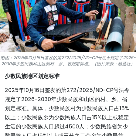
国际
旅游
友谊桥梁
史海
附图：2025年10月16日签发的第272/2025/ND-CP号法令规定了2026-
2030年少数民族和山区的村、乡、省划定标准。（图片来源：越通社）
多功能媒体
少数民族地区划定标准
图表新闻
2025年10月16日签发的第272/2025/ND-CP号法令
图库
规定了2026-2030年少数民族和山区的村、乡、省
划定标准。具体，少数民族村为少数民族人口占15%
视频
以上；少数民族乡为少数民族人口占15%以上或稳定
生活的少数民族人口超过4500人；少数民族省为少
人民报社简介
数民族人口占15%以上或三分之二个乡为少数民族