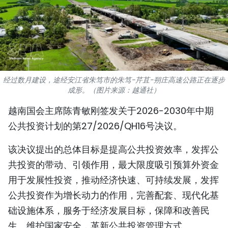
国际
旅游
友谊桥梁
经过数月建设，途经安江省朱笃市的朱笃-芹苴-朔庄高速公路正在逐步
史海
成形。（图片来源：越通社）
多功能媒体
越南国会主席陈青敏刚签发关于2026-2030年中期
公共投资计划的第27/2026/QH16号决议。
图表新闻
该决议提出的总体目标是提高公共投资效率，发挥公
图库
共投资的带动、引领作用，最大限度吸引预算外资金
用于发展性投资，推动经济快速、可持续发展，发挥
视频
公共投资作为增长动力的作用，完善配套、现代化基
础设施体系，服务于经济发展目标，保障和改善民
人民报社简介
生、维护国家安全，革新公共投资管理方式。