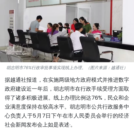
国际
旅游
友谊桥梁
史海
多功能媒体
胡志明市76%行政审批事项实现线上办理。（图片来源：越通社）
图表新闻
据越通社报道，在实施两级地方政府模式并推进数字
政府建设近一年后，胡志明市在行政手续受理方面取
图库
得了诸多积极进展。线上办理比例达76%，民众和企
业满意度保持在较高水平。胡志明市公共行政服务中
视频
心负责人于5月7日下午在市人民委员会举行的经济
社会新闻发布会上如是表述·。
人民报社简介