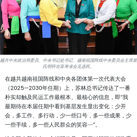
国际
旅游
友谊桥梁
史海
越共中央政治局委员、中央书记处书记、越南祖国阵线中央委员会主席裴
多功能媒体
氏明怀在富寿省会见选民。
在越共越南祖国阵线和中央各团体第一次代表大会
图表新闻
（2025—2030年任期）上，苏林总书记传达了一番
图库
朴实却触及民运工作最根本、最核心的信息，即“我
最期待在本届任期中看到基层发生显出变化：少开
视频
会，多工作、多行动，少一些口号，多一些成果，少
一些手续，多一些人民群众的笑容······”。
人民报社简介