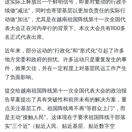
这实际上释放出一个鲜明信号，即要对繁琐的行政手
TIẾNG VIỆT
续做“减法”，同时也寄望基层以更加负责任的实际行
动做“加法”，尤其是在越南祖国阵线第十一次全国代
ENGLISH
表大会正在河内举行的背景下。本次大会共有1100多
FRANÇAIS
名正式代表出席。
РУССКИЙ
近年来，部分运动的“行政化”和“形式化”引起了许多
地方党委和政府的担忧。许多运动只是重复发生的事
ESPAÑOL
件，效果欠佳，并在一定程度上对基层民运工作产生
了负面影响。
提交给越南祖国阵线第十一次全国代表大会的政治报
告草案提出了具有突破性和前所未有的解决方案，重
点关注基层工作。祖国阵线将不再“等群众上门”，而
是主动“接触人民”。这体现在于要求祖国阵线干部落
实“三个近”（贴近人民、贴近基层、贴近数字空