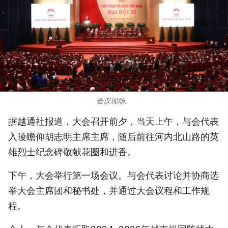
国际
旅游
友谊桥梁
史海
会议现场。
多功能媒体
据越通社报道，大会召开前夕，当天上午，与会代表
图表新闻
入陵瞻仰胡志明主席主席，随后前往河内北山路的英
雄烈士纪念碑敬献花圈和进香。
图库
下午，大会举行第一场会议。与会代表讨论并协商选
视频
举大会主席团和秘书处，并通过大会议程和工作规
程。
人民报社简介