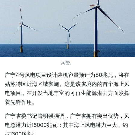
国际
旅游
友谊桥梁
史海
附图。
多功能媒体
广宁4号风电项目设计装机容量预计为50兆瓦，将在
图表新闻
姑苏特区近海区域实施。这是该省境内的首个海上风
电项目，在开发当地丰富的可再生能源潜力方面发挥
图库
着先锋作用。
视频
广宁省委书记管明强强调，广宁省拥有突出优势，风
电总潜力近16000兆瓦；其中海上风电潜力巨大，约
人民报社简介
占13000兆瓦。