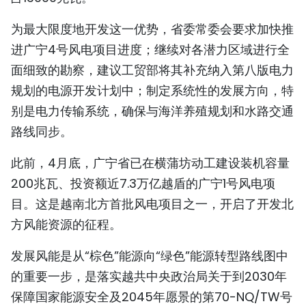
TIẾNG VIỆT
为最大限度地开发这一优势，省委常委会要求加快推
进广宁4号风电项目进度；继续对各潜力区域进行全
ENGLISH
面细致的勘察，建议工贸部将其补充纳入第八版电力
FRANÇAIS
规划的电源开发计划中；制定系统性的发展方向，特
别是电力传输系统，确保与海洋养殖规划和水路交通
РУССКИЙ
路线同步。
ESPAÑOL
此前，4月底，广宁省已在横蒲坊动工建设装机容量
200兆瓦、投资额近7.3万亿越盾的广宁1号风电项
目。这是越南北方首批风电项目之一，开启了开发北
方风能资源的征程。
发展风能是从“棕色”能源向“绿色”能源转型路线图中
的重要一步，是落实越共中央政治局关于到2030年
保障国家能源安全及2045年愿景的第70-NQ/TW号