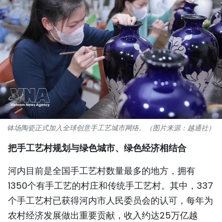
国际
旅游
友谊桥梁
史海
多功能媒体
钵场陶瓷正式加入全球创意手工艺城市网络。（图片来源：越通社）
图表新闻
把手工艺村规划与绿色城市、绿色经济相结合
图库
河内目前是全国手工艺村数量最多的地方，拥有
视频
1350个有手工艺的村庄和传统手工艺村。其中，337
个手工艺村已获得河内市人民委员会的认可，每年为
人民报社简介
农村经济发展做出重要贡献，收入约达25万亿越