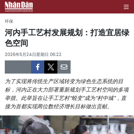
环保
河内手工艺村发展规划：打造宜居绿
色空间
首页
2026年5月24日星期日 06:22
政治
经济
为了实现将传统生产区域转变为绿色生态系统的目
社会
标，河内正在大力部署重新规划手工艺村空间的多项
举措。此举旨在让手工艺村“蜕变”成为“村中城”，直
环保
接为首都实现两位数经济增长目标做出贡献。
文化
体育