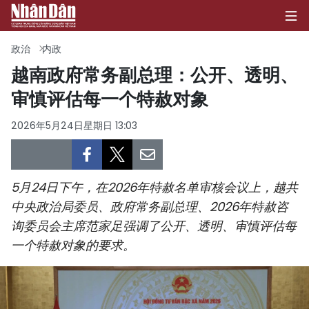
政治
内政
越南政府常务副总理：公开、透明、
审慎评估每一个特赦对象
首页
2026年5月24日星期日 13:03
政治
经济
5月24日下午，在2026年特赦名单审核会议上，越共
社会
中央政治局委员、政府常务副总理、2026年特赦咨
询委员会主席范家足强调了公开、透明、审慎评估每
环保
一个特赦对象的要求。
文化
体育