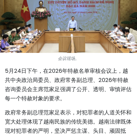
国际
旅游
友谊桥梁
史海
会议现场。
多功能媒体
5月24日下午，在2026年特赦名单审核会议上，越
共中央政治局委员、政府常务副总理、2026年特赦
图表新闻
咨询委员会主席范家足强调了公开、透明、审慎评估
图库
每一个特赦对象的要求。
视频
政府常务副总理范家足表示，对犯罪者的人道关怀和
宽大处理体现了越南民族的传统美德。越南法律既体
人民报社简介
现对犯罪者的严明，坚决严惩主谋、头目、顽固抵