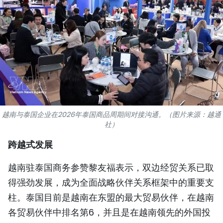
国际
旅游
友谊桥梁
史海
多功能媒体
越南与泰国企业在2026年泰国商品周期间对接沟通。（图片来源：越通
社）
图表新闻
跨越式发展
图库
越南驻泰国商务参赞黎友福表示，双边经贸关系已取
视频
得强劲发展，成为全面战略伙伴关系框架中的重要支
柱。泰国目前是越南在东盟的最大贸易伙伴，在越南
各贸易伙伴中排名第6，并且是在越南领先的外国投
人民报社简介