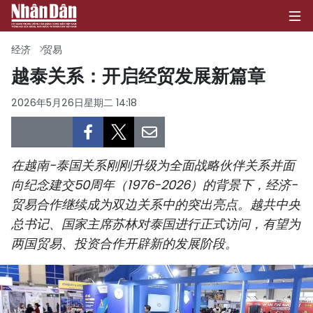
经济
贸易
越泰关系：开启经贸发展新篇章
首页
2026年5月26日星期二 14:18
政治
经济
在越南-泰国关系刚刚升级为全面战略伙伴关系并面
向纪念建交50周年（1976-2026）的背景下，经济-
社会
贸易合作继续成为双边关系中的突出亮点。越共中央
总书记、国家主席苏林对泰国进行正式访问，有望为
环保
两国贸易、投资合作开辟新的发展阶段。
文化
体育