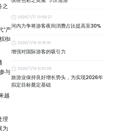
缤纷色彩之奥黛”节庆巡游
务之
。
2026/7/17 10:58:27
河内力争将游客夜间消费占比提高至30%
代”产
“槟椥
2026/7/16 10:15:16
增强对国际游客的吸引力
通
2026/7/14 12:51:09
客参与
旅游业保持良好增长势头，为实现2026年
拟定目标奠定基础
来越
处理
展为