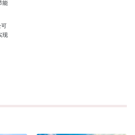
节能
全可
实现