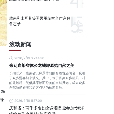
越南和土耳其签署民用航空合作谅解
备忘录
滚动新闻
2026/7/19 05:44:30
来到嘉莱省体验龙鳍岬原始自然之美
长期以来，嘉莱省以风景秀丽的名胜古迹闻名，吸引
了众多游客前来观光。其中，位于富美东乡新凤二村
的龙鳍岬，凭借其原始而秀美的自然风光，成为众多
自驾游爱好者和游客必访的旅游胜地。
旅游
绿
2026/7/18 11:37:00
庆和省：两千多名妇女身着奥黛参加“海洋