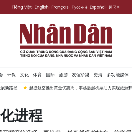
Tiếng Việt
English
Français
Русский
Español
한국어
会
环保
文化
体育
国际
旅游
友谊桥梁
史海
多功能媒体
发展新路径
越捷航空推出黄金优惠周，零越盾起机票助力实现旅游
化进程