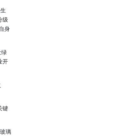
名生
分级
自身
让绿
业开
之
关键
用玻璃