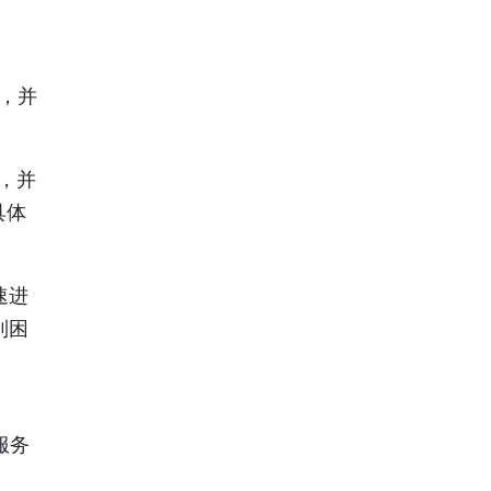
，并
业，并
具体
速进
到困
服务