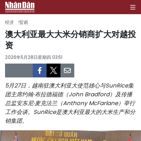
经济
贸易
澳大利亚最大大米分销商扩大对越投
资
首页
2026年5月28日星期四 03:51
政治
经济
5月27日，越南驻澳大利亚大使范雄心与SunRice集
社会
团主席约翰·布拉德福德（John Bradford）及传播
总监安东尼·麦克法兰（Anthony McFarlane）举行
环保
工作会谈。SunRice是澳大利亚最大的大米生产和分
文化
销集团。
体育