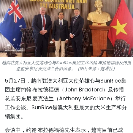
国际
旅游
友谊桥梁
史海
越南驻澳大利亚大使范雄心与SunRice集团主席约翰·布拉德福德及传播
多功能媒体
总监安东尼·麦克法兰合影留念。（图片来源：越通社）
图表新闻
5月27日，越南驻澳大利亚大使范雄心与SunRice集
团主席约翰·布拉德福德（John Bradford）及传播
图库
总监安东尼·麦克法兰（Anthony McFarlane）举行
视频
工作会谈。SunRice是澳大利亚最大的大米生产和分
销集团。
人民报社简介
会谈中，约翰·布拉德福德先生表示，越南目前已成