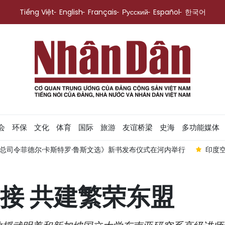
Tiếng Việt
English
Français
Русский
Español
한국어
会
环保
文化
体育
国际
旅游
友谊桥梁
史海
多功能媒体
总司令菲德尔·卡斯特罗·鲁斯文选》新书发布仪式在河内举行
印度
接 共建繁荣东盟