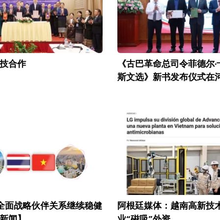
技合作
《古巴革命总司令菲德尔·
斯文选》新书发布仪式在
全面战略伙伴关系继续稳健
阿根廷媒体：越南高新技
新闻】
业“磁吸”外资