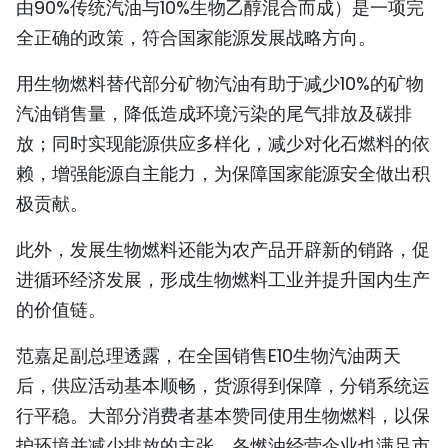
由90%传统汽油与10%生物乙醇混合而成）是一项完
TIẾNG VIỆT
全正确的政策，符合国家能源发展战略方向。
ENGLISH
用生物燃料替代部分矿物汽油有助于减少10%的矿物
汽油销售量，降低造成环境污染的尾气排放及碳排
FRANÇAIS
放；同时实现能源供应多样化，减少对化石燃料的依
РУССКИЙ
赖，增强能源自主能力，为保障国家能源安全做出积
极贡献。
ESPAÑOL
此外，发展生物燃料还能为农产品开辟新的销路，促
进循环经济发展，形成生物燃料工业并提升国内生产
的价值链。
范嘉足副总理透露，在全国销售E10生物汽油两天
后，供应活动基本顺畅，货源得到保障，分销系统运
行平稳。大部分消费者基本赞同使用生物燃料，以保
护环境并减少排放的主张。各燃油经营企业也满足市