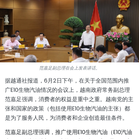
国际
旅游
友谊桥梁
史海
多功能媒体
范嘉足副总理在会上发表讲话。
据越通社报道，6月2日下午，在关于全国范围内推
图表新闻
广E10生物汽油情况的会议上，越南政府常务副总理
图库
范嘉足强调，消费者的权益是重中之重。越南党的主
张和国家的政策（包括使用E10生物汽油的主张）都
视频
是为了服务人民，为消费者和企业创造最佳条件。
范嘉足副总理强调，推广使用E10生物汽油（E10汽油
人民报社简介