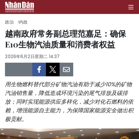
政治
内政
越南政府常务副总理范嘉足：确保
E10生物汽油质量和消费者权益
首页
2026年6月2日星期二 14:37
政治
经济
用生物燃料替代部分矿物汽油有助于减少10%的矿物
社会
汽油销售量，降低造成环境污染的尾气排放及碳排
放；同时实现能源供应多样化，减少对化石燃料的依
环保
赖，增强能源自主能力，为保障国家能源安全做出积
文化
极贡献。
体育