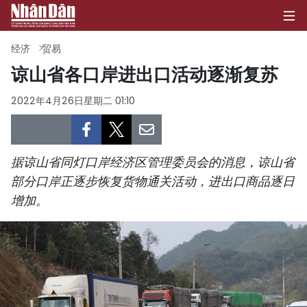
经济
贸易
谅山省各口岸进出口活动逐渐复苏
首页
2022年4月26日星期二 01:10
政治
经济
据谅山省同灯口岸经济区管理委员会的消息，谅山省
部分口岸正逐步恢复货物通关活动，进出口商品逐日
社会
增加。
环保
文化
体育