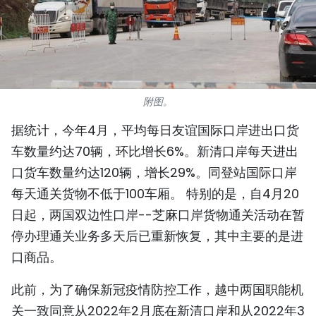
国际
旅游
友谊桥梁
附图。
史海
据统计，今年4月，平均每日友谊国际口岸进出口货
车数量约达70辆，环比增长6%。新清口岸每天进出
多功能媒体
口货车数量约达120辆，增长29%。同登站国际口岸
图表新闻
每天通关货物不低于100车厢。 特别的是，自4月20
日起，两国双边性口岸--芝麻口岸货物通关活动在暂
图库
停办理通关业务多天后已重新恢复，其中主要的是进
视频
口商品。
此前，为了确保新冠疫情防控工作，越中两国职能机
人民报社简介
关一致同意从2022年2月底在新清口岸和从2022年3