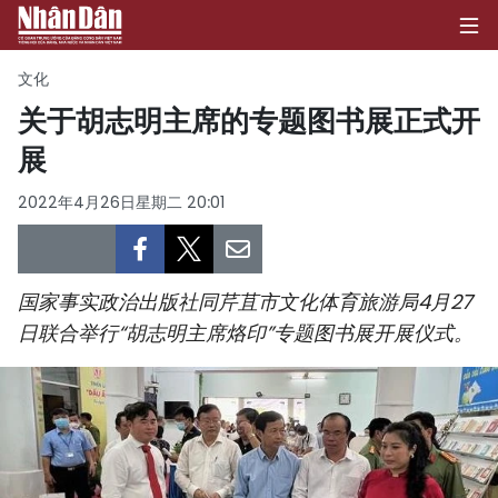
文化
关于胡志明主席的专题图书展正式开
展
首页
2022年4月26日星期二 20:01
政治
经济
国家事实政治出版社同芹苴市文化体育旅游局4月27
社会
日联合举行“胡志明主席烙印”专题图书展开展仪式。
环保
文化
体育