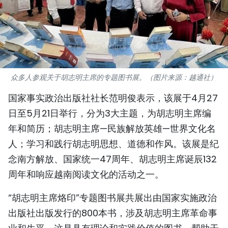
国际
旅游
友谊桥梁
众多人参观关于胡志明主席的专题图书展。（图片来源：越通社）
史海
国家事实政治出版社社长范明俊表示，该展于4月27
多功能媒体
日至5月21日举行，分为3大主题，为胡志明主席编
年和简历；胡志明主席—民族解放英雄—世界文化名
图表新闻
人；学习和践行胡志明思想、道德和作风。该展是纪
念南方解放、国家统一47周年、胡志明主席诞辰132
图库
周年和响应越南阅读文化的活动之一。
视频
“胡志明主席烙印”专题图书展共展出由国家实施政治
出版社出版发行的800本书，涉及胡志明主席革命事
人民报社简介