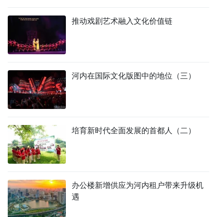
国际
推动戏剧艺术融入文化价值链
旅游
友谊桥梁
河内在国际文化版图中的地位（三）
史海
多功能媒体
图表新闻
培育新时代全面发展的首都人（二）
图库
视频
办公楼新增供应为河内租户带来升级机
遇
人民报社简介