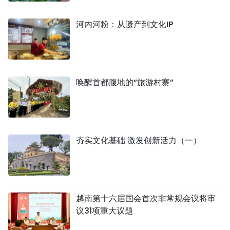
TIẾNG VIỆT
河内河粉：从遗产到文化IP
ENGLISH
FRANÇAIS
唤醒首都腹地的“旅游村寨”
РУССКИЙ
ESPAÑOL
夯实文化基础 激发创新活力（一）
越南第十六届国会首次非常规会议将审
议31项重大议题