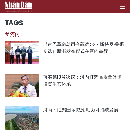
TAGS
# 河内
首页
《古巴革命总司令菲德尔·卡斯特罗·鲁斯
文选》新书发布仪式在河内举行
政治
经济
落实第10号决议：河内打造高质量外资
社会
投资生态体系
环保
文化
河内：汇聚国际资源 助力可持续发展
体育