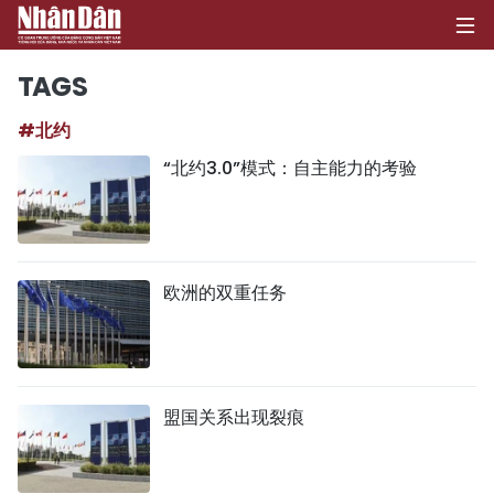
TAGS
#北约
首页
“北约3.0”模式：自主能力的考验
政治
经济
欧洲的双重任务
社会
环保
文化
盟国关系出现裂痕
体育