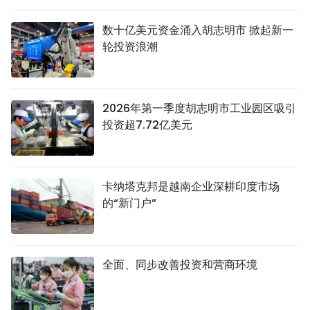
国际
数十亿美元资金涌入胡志明市 掀起新一
轮投资浪潮
旅游
友谊桥梁
2026年第一季度胡志明市工业园区吸引
史海
投资超7.72亿美元
多功能媒体
图表新闻
卡纳塔克邦是越南企业深耕印度市场
的“新门户”
图库
视频
全面、同步改善投资和营商环境
人民报社简介