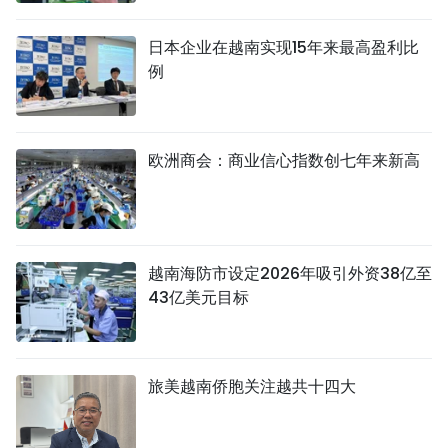
TIẾNG VIỆT
日本企业在越南实现15年来最高盈利比
例
ENGLISH
FRANÇAIS
欧洲商会：商业信心指数创七年来新高
РУССКИЙ
ESPAÑOL
越南海防市设定2026年吸引外资38亿至
43亿美元目标
旅美越南侨胞关注越共十四大