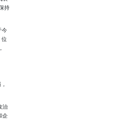
续保持
于今
，位
，
遇，
政治
和企