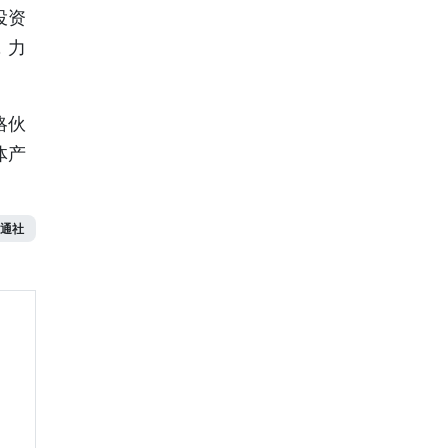
投资
，力
略伙
体产
通社