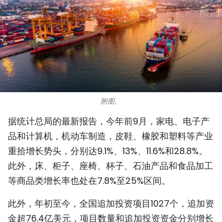
国际
旅游
友谊桥梁
史海
附图。
多功能媒体
据统计总局的最新报告，今年前9月，家电、电子产
图表新闻
品和计算机，机动车制造，皮鞋、橡胶和塑料等产业
重拾增长势头，分别达9.1%、13%、11.6%和28.8%。
图库
此外，床、柜子、座椅、杯子、石油产品和食品加工
视频
等商品类增长率也处在7.8%至25%区间。
此外，年初至今，全国追加投资项目1027个，追加资
人民报社简介
金超76.4亿美元，项目数量和追加投资资金分别增长