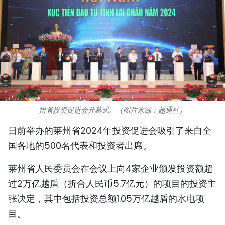
国际
旅游
友谊桥梁
史海
多功能媒体
州省投资促进会开幕式。（图片来源：越通社）
日前举办的莱州省2024年投资促进会吸引了来自全
图表新闻
国各地的500名代表和投资者出席。
图库
莱州省人民委员会在会议上向4家企业颁发投资额超
视频
过2万亿越盾（折合人民币5.7亿元）的项目的投资主
张决定，其中包括投资总额1.05万亿越盾的水电项
目。
人民报社简介