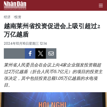
经济
投资
越南莱州省投资促进会上吸引超过2
万亿越盾
首页
2024年10月16日星期三 12:14
政治
经济
莱州省人民委员会在会议上向4家企业颁发投资额超
社会
过2万亿越盾（折合人民币5.7亿元）的项目的投资主
张决定，其中包括投资总额1.05万亿越盾的水电项
环保
目。
文化
体育