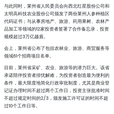
与此同时，莱州省人民委员会向西北红星股份公司和
TIẾNG VIỆT
太明高科技农业股份公司颁发了两份莱州人参种植区
ENGLISH
代码证书；与从事房地产、旅游、药用果树、农林产
品加工等领域的12家投资者签署了合作备忘录，投资
FRANÇAIS
规模超过3万亿越盾。
РУССКИЙ
会上，莱州省公布了包括农林业、旅游、商贸服务等
ESPAÑOL
领域61个招商项目名单。
目前，莱州省采矿、农业、旅游等的潜力巨大。该省
承诺陪伴投资者排忧解难，为投资者创造最为便利的
条件，最大限度地简化行政审批制度，尤其是商业登
记证办理时间不超过两个工作日，投资主张批准时间
不超过规定时间的2/3，颁发施工许可证的时间不超
过10个工作日等。