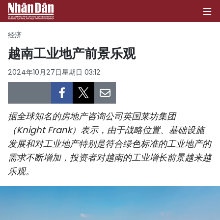
经济
越南工业地产前景乐观
首页
2024年10月27日星期日 03:12
政治
经济
据全球知名的房地产咨询公司英国莱坊集团
（Knight Frank）表示，由于战略位置、基础设施
社会
发展和对工业地产特别是符合绿色标准的工业地产的
需求不断增加，投资者对越南的工业增长前景越来越
环保
乐观。
文化
体育