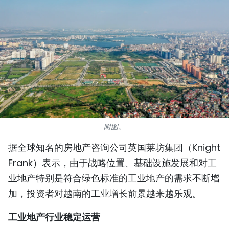
国际
旅游
友谊桥梁
史海
多功能媒体
附图。
图表新闻
据全球知名的房地产咨询公司英国莱坊集团（Knight
图库
Frank）表示，由于战略位置、基础设施发展和对工
业地产特别是符合绿色标准的工业地产的需求不断增
视频
加，投资者对越南的工业增长前景越来越乐观。
工业地产行业稳定运营
人民报社简介